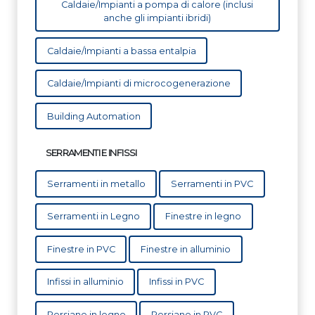
Caldaie/Impianti a pompa di calore (inclusi
anche gli impianti ibridi)
Caldaie/Impianti a bassa entalpia
Caldaie/Impianti di microcogenerazione
Building Automation
SERRAMENTI E INFISSI
Serramenti in metallo
Serramenti in PVC
Serramenti in Legno
Finestre in legno
Finestre in PVC
Finestre in alluminio
Infissi in alluminio
Infissi in PVC
Persiane in legno
Persiane in PVC