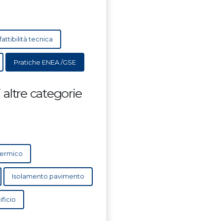
attibilità tecnica
Pratiche ENEA /GSE
altre categorie
termico
Isolamento pavimento
ificio