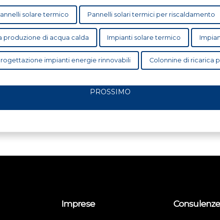
annelli solare termico
Pannelli solari termici per riscaldamento
 la produzione di acqua calda
Impianti solare termico
Impian
rogettazione impianti energie rinnovabili
Colonnine di ricarica 
PROSSIMO
Imprese
Consulenz