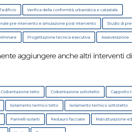
l’edificio
Verifica della conformità urbanistica e catastale
ale pre-intervento e simulazione post-intervento
Studio di pref
eliminare
Progettazione tecnica esecutiva
Asseverazione
nte aggiungere anche altri interventi di 
Coibentazione tetto
Coibentazione sottotetto
Cappotto 
Isolamento termico tetto
Isolamento termico sottotetto
Pannelli isolanti
Restauro facciate
Ristrutturazione ed