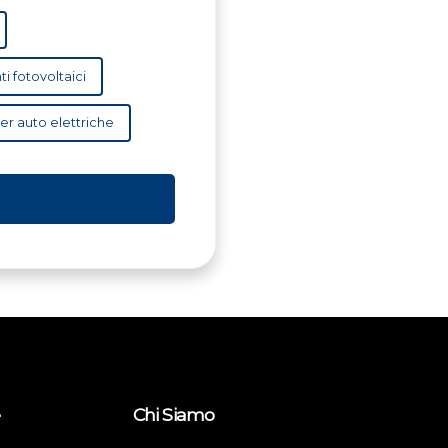
ti fotovoltaici
per auto elettriche
e
Chi Siamo