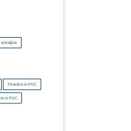
ti a bassa entalpia
Finestre in PVC
ne in PVC