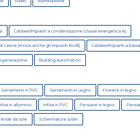
ne
Nzeb
Illuminazione
a
Caldaie/Impianti a condensazione (classe energetica A)
calore (inclusi anche gli impianti ibridi)
Caldaie/Impian
cogenerazione
Building Automation
Serramenti in PVC
Serramenti in Legno
Finestre in legno
nfissi in alluminio
Infissi in PVC
Persiane in legno
Persia
Tende da sole
Schermature solari