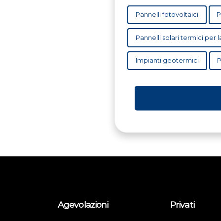
Pannelli fotovoltaici
P
Pannelli solari termici per
Impianti geotermici
P
Agevolazioni
Privati