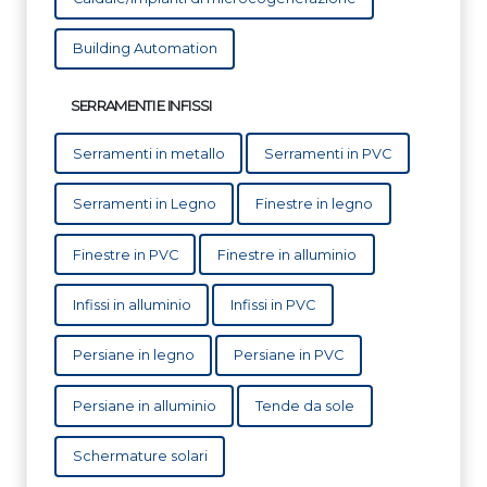
Building Automation
SERRAMENTI E INFISSI
Serramenti in metallo
Serramenti in PVC
Serramenti in Legno
Finestre in legno
Finestre in PVC
Finestre in alluminio
Infissi in alluminio
Infissi in PVC
Persiane in legno
Persiane in PVC
Persiane in alluminio
Tende da sole
Schermature solari