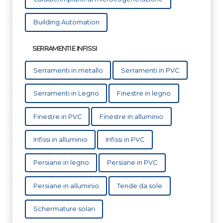
Building Automation
SERRAMENTI E INFISSI
Serramenti in metallo
Serramenti in PVC
Serramenti in Legno
Finestre in legno
Finestre in PVC
Finestre in alluminio
Infissi in alluminio
Infissi in PVC
Persiane in legno
Persiane in PVC
Persiane in alluminio
Tende da sole
Schermature solari