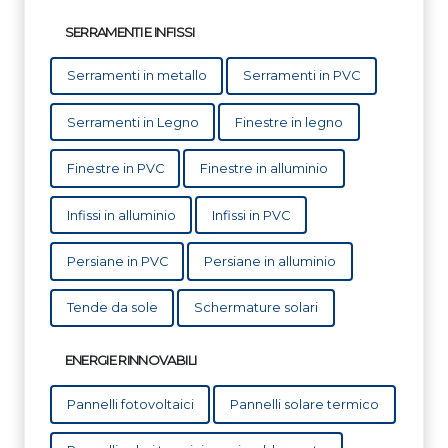
SERRAMENTI E INFISSI
Serramenti in metallo
Serramenti in PVC
Serramenti in Legno
Finestre in legno
Finestre in PVC
Finestre in alluminio
Infissi in alluminio
Infissi in PVC
Persiane in PVC
Persiane in alluminio
Tende da sole
Schermature solari
ENERGIE RINNOVABILI
Pannelli fotovoltaici
Pannelli solare termico