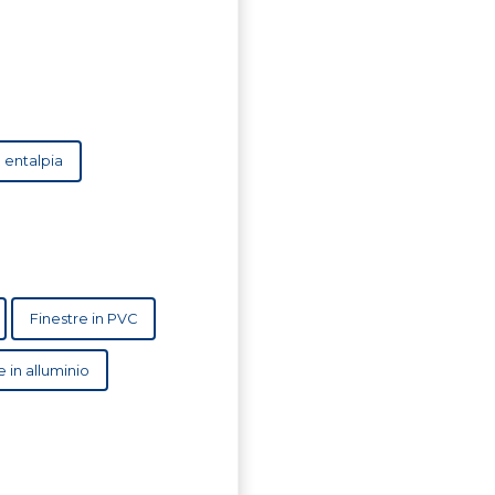
ti a bassa entalpia
Finestre in PVC
 in alluminio