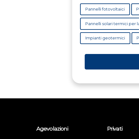
Pannelli fotovoltaici
P
Pannelli solari termici per
Impianti geotermici
P
Agevolazioni
Privati