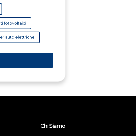
ti fotovoltaici
per auto elettriche
e
Chi Siamo