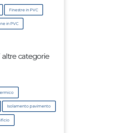
Finestre in PVC
ane in PVC
altre categorie
termico
Isolamento pavimento
ificio