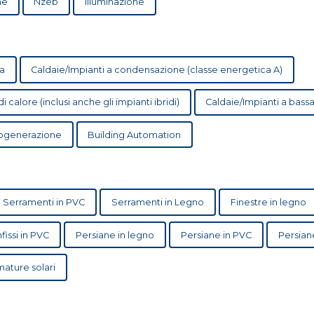
ne
Nzeb
Illuminazione
a
Caldaie/Impianti a condensazione (classe energetica A)
calore (inclusi anche gli impianti ibridi)
Caldaie/Impian
cogenerazione
Building Automation
Serramenti in PVC
Serramenti in Legno
Finestre in legno
nfissi in PVC
Persiane in legno
Persiane in PVC
Persiane
ature solari