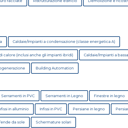
uro facciate
Ristrutturazione edificio
Demolizione e ricost
a
Caldaie/Impianti a condensazione (classe energetica A)
calore (inclusi anche gli impianti ibridi)
Caldaie/Impian
cogenerazione
Building Automation
Serramenti in PVC
Serramenti in Legno
Finestre in legno
nfissi in alluminio
Infissi in PVC
Persiane in legno
Persia
Tende da sole
Schermature solari