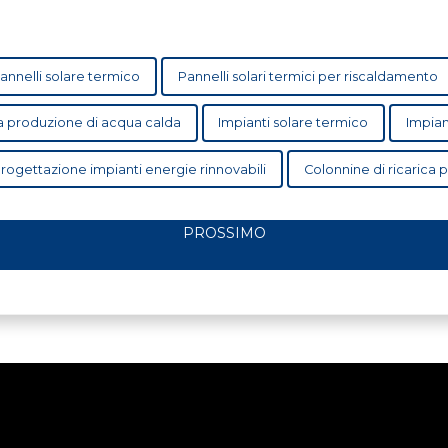
annelli solare termico
Pannelli solari termici per riscaldamento
 la produzione di acqua calda
Impianti solare termico
Impian
rogettazione impianti energie rinnovabili
Colonnine di ricarica 
PROSSIMO