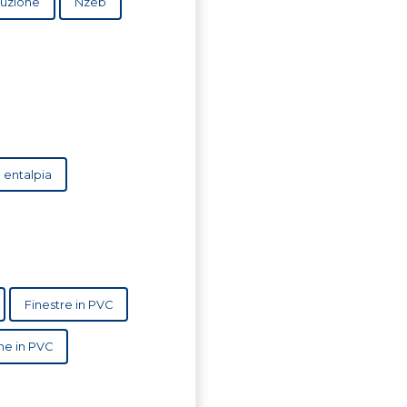
ruzione
Nzeb
ti a bassa entalpia
Finestre in PVC
ne in PVC