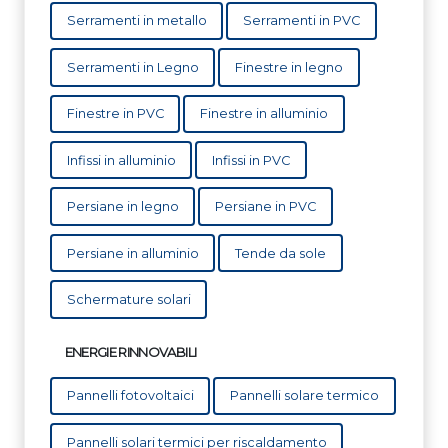
Serramenti in metallo
Serramenti in PVC
Serramenti in Legno
Finestre in legno
Finestre in PVC
Finestre in alluminio
Infissi in alluminio
Infissi in PVC
Persiane in legno
Persiane in PVC
Persiane in alluminio
Tende da sole
Schermature solari
ENERGIE RINNOVABILI
Pannelli fotovoltaici
Pannelli solare termico
Pannelli solari termici per riscaldamento