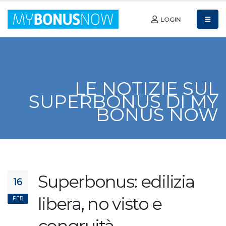
LOGIN
LE NOTIZIE SUL
SUPERBONUS DI MY
BONUS NOW
Superbonus: edilizia
16
libera, no visto e
FEB
congruità